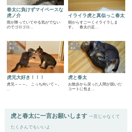
春太に負けずマイペースな
イライラ虎と真似っこ春太
虎ノ介
朝からすごーくイライラしま
雨が降っていてやる気がでない
す。 春太の足...
のでゴロゴロ...
虎ノ介
虎ノ介
春太
春太
虎兄大好き！！！
虎と春太
虎兄～～～。 こっち向いて～。
お散歩から戻った人間が脱いだ
...
コートに包ま...
虎と春太に一言お願いします
一言じゃなくて
たくさんでもいいよ