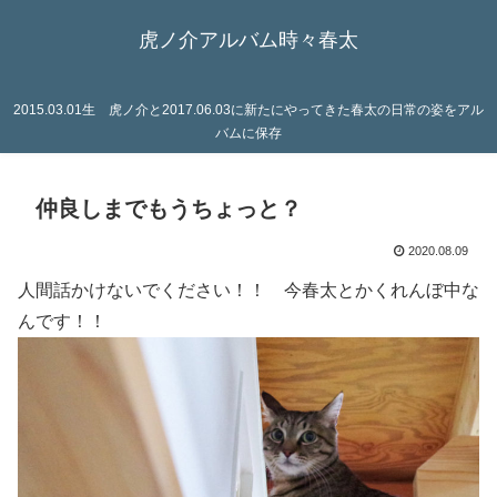
虎ノ介アルバム時々春太
2015.03.01生 虎ノ介と2017.06.03に新たにやってきた春太の日常の姿をアル
バムに保存
仲良しまでもうちょっと？
2020.08.09
人間話かけないでください！！ 今春太とかくれんぼ中な
んです！！