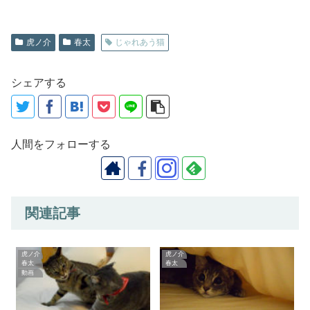
虎ノ介
春太
じゃれあう猫
シェアする
人間をフォローする
関連記事
虎ノ介
虎ノ介
春太
春太
動画