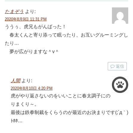
たまぞう
より:
2020年8月9日 11:31 PM
ううぅ、虎兄もがんばった！
春太くんと寄り添って眠ったり、お互いグルーミングし
たり…
夢が広がりますな＾v＾
返信
人間
より:
2020年8月10日 4:20 PM
虎がやり返さないのをいいことに春太調子にの
りまくり～。
最後は鉄拳制裁をくらうのが最近のお決まりです(;´д｀)
ﾄﾎﾎ…