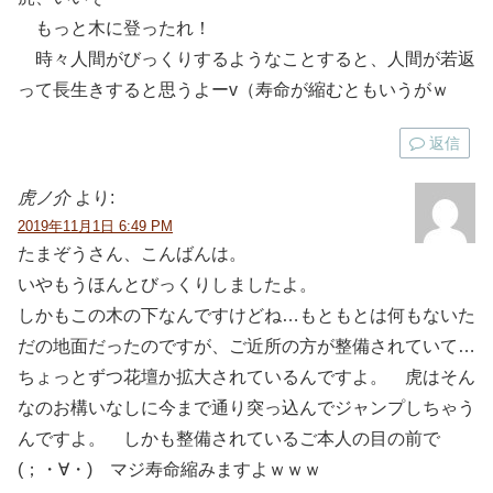
もっと木に登ったれ！
時々人間がびっくりするようなことすると、人間が若返
って長生きすると思うよーv（寿命が縮むともいうがｗ
返信
虎ノ介
より:
2019年11月1日 6:49 PM
たまぞうさん、こんばんは。
いやもうほんとびっくりしましたよ。
しかもこの木の下なんですけどね…もともとは何もないた
だの地面だったのですが、ご近所の方が整備されていて…
ちょっとずつ花壇か拡大されているんですよ。 虎はそん
なのお構いなしに今まで通り突っ込んでジャンプしちゃう
んですよ。 しかも整備されているご本人の目の前で
(；・∀・) マジ寿命縮みますよｗｗｗ