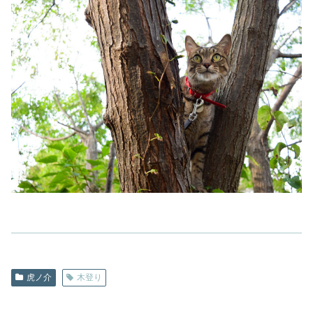
虎ノ介
木登り