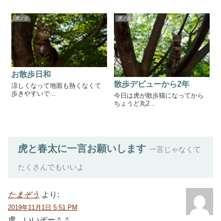
虎ノ介
虎ノ介
お散歩日和
散歩デビューから2年
涼しくなって地面も熱くなくて
歩きやすいで...
今日は虎が散歩猫になってから
ちょうど丸2...
虎と春太に一言お願いします
一言じゃなくて
たくさんでもいいよ
たまぞう
より:
2019年11月1日 5:51 PM
虎、いいぞー＾＾