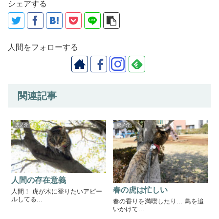
シェアする
人間をフォローする
関連記事
虎ノ介
虎ノ介
人間の存在意義
春の虎は忙しい
人間！ 虎が木に登りたいアピー
ルしてる...
春の香りを満喫したり… 鳥を追
いかけて...