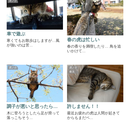
虎ノ介
虎ノ介
車で遊ぶ
春の虎は忙しい
寒くてもお散歩はしますが…風
が強いのは苦...
春の香りを満喫したり… 鳥を追
いかけて...
虎ノ介
虎ノ介
春太
調子が悪いと思ったら…
許しません！！
木に登ろうとしたら足が滑って
最近お疲れの虎は人間が起きて
落っこちそう...
からもまだベ...