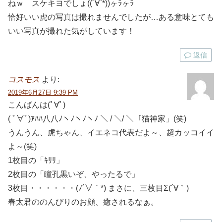
ねｗ スケキヨでしょ((´∀`*))ヶﾗヶﾗ
恰好いい虎の写真は撮れませんでしたが…ある意味とても
いい写真が撮れた気がしています！
返信
コスモス
より:
2019年6月27日 9:39 PM
こんばんは(ﾟ∀ﾟ)
( ﾟ∀ﾟ)ｱﾊﾊ八八ﾉヽﾉヽﾉヽﾉ ＼ / ＼/ ＼「猫神家」(笑)
うんうん、虎ちゃん、イエネコ代表だよ～、超カッコイイ
よ～(笑)
1枚目の「ｷﾘﾘ」
2枚目の「瞳孔黒いぞ、やったるで」
3枚目・・・・・・(ﾉ´∀｀*) まさに、三枚目Σ(´∀｀)
春太君ののんびりのお顔、癒されるなぁ。