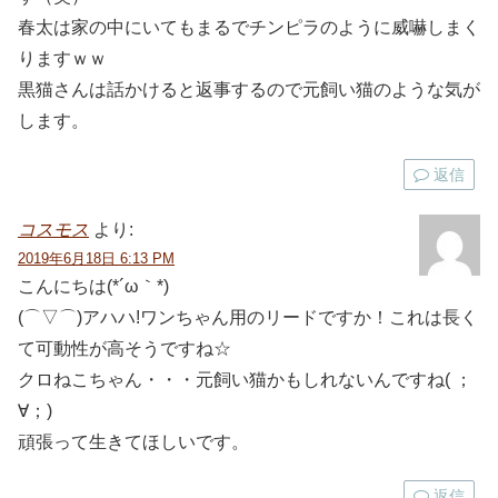
春太は家の中にいてもまるでチンピラのように威嚇しまく
りますｗｗ
黒猫さんは話かけると返事するので元飼い猫のような気が
します。
返信
コスモス
より:
2019年6月18日 6:13 PM
こんにちは(*´ω｀*)
(⌒▽⌒)アハハ!ワンちゃん用のリードですか！これは長く
て可動性が高そうですね☆
クロねこちゃん・・・元飼い猫かもしれないんですね( ；
∀；)
頑張って生きてほしいです。
返信