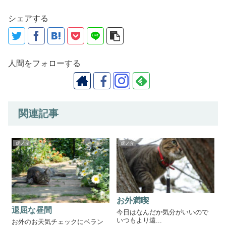
シェアする
人間をフォローする
関連記事
虎ノ介
虎ノ介
お外満喫
退屈な昼間
今日はなんだか気分がいいので
いつもより遠...
お外のお天気チェックにベラン