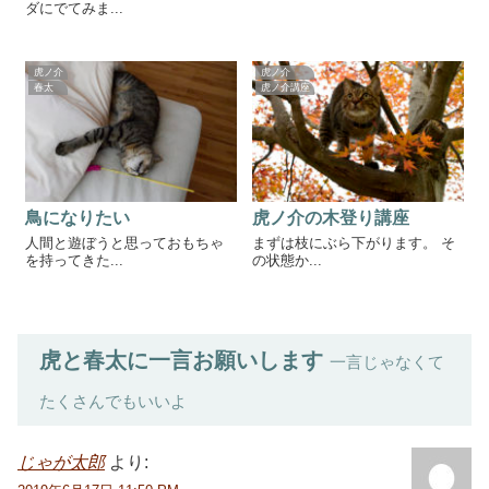
ダにでてみま...
虎ノ介
虎ノ介
春太
虎ノ介講座
鳥になりたい
虎ノ介の木登り講座
人間と遊ぼうと思っておもちゃ
まずは枝にぶら下がります。 そ
を持ってきた...
の状態か...
虎と春太に一言お願いします
一言じゃなくて
たくさんでもいいよ
じゃが太郎
より: