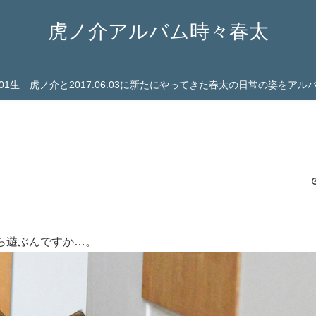
虎ノ介アルバム時々春太
03.01生 虎ノ介と2017.06.03に新たにやってきた春太の日常の姿をア
ら遊ぶんですか…。