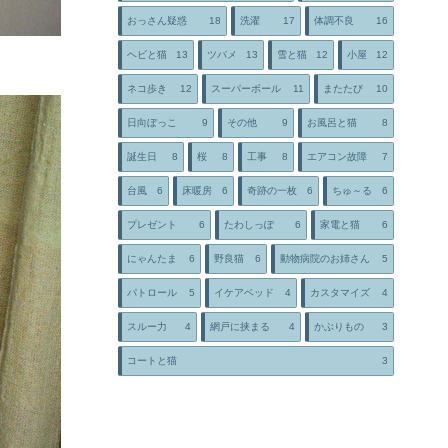
おっさん疑惑
18
洗濯
17
体調不良
16
ヘビと猫
13
ツバメ
13
雪と猫
12
小屋
12
ネコ歩き
12
スーパーボール
11
またたび
10
日向ぼっこ
9
その他
9
お風呂と猫
8
誕生日
8
桜
8
工事
8
エアコン故障
7
台風
6
床暖房
6
奇跡の一枚
6
ちゅ～る
6
プレゼント
6
たわしっぽ
6
家電と猫
6
にゃんたま
6
野良猫
6
動物病院のお姉さん
5
パトロール
5
イケアベッド
4
カスタマイズ
4
スルー力
4
網戸に挟まる
4
かぶりもの
3
コートと猫
3