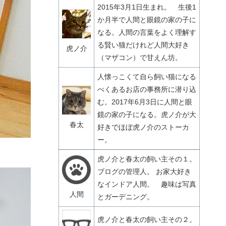
2015年3月1日生まれ。 生後1
か月半で人間と眼鏡の家の子に
なる。人間の言葉をよく理解す
る賢い猫だけれど人間大好き
虎ノ介
（マザコン）で甘えん坊。
人懐っこくて自ら飼い猫になる
べくあるお店の事務所に潜り込
む。2017年6月3日に人間と眼
鏡の家の子になる。虎ノ介が大
春太
好きでほぼ虎ノ介のストーカ
ー。
虎ノ介と春太の飼い主その１。
ブログの管理人。 お家大好き
なインドア人間。 趣味は写真
人間
とガーデニング。
虎ノ介と春太の飼い主その２。