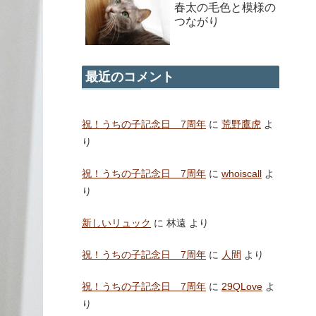
春太の毛色と模様の
つながり
最近のコメント
祝！うちの子記念日 7周年
に
荒野鷹虎
よ
り
祝！うちの子記念日 7周年
に
whoiscall
よ
り
新しいリュック
に
林遠
より
祝！うちの子記念日 7周年
に
人間
より
祝！うちの子記念日 7周年
に
29QLove
よ
り