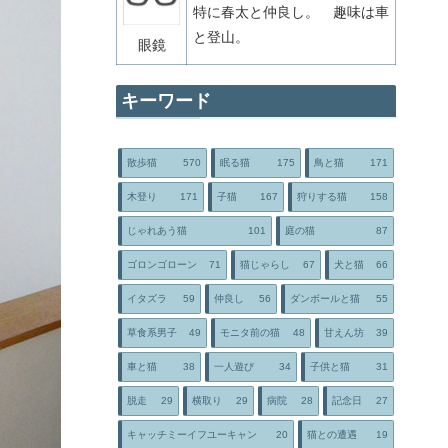
特に春太と仲良し。 趣味は車
と登山。
眼鏡
キーワード
散歩猫
570
眠る猫
175
鳥と猫
171
木登り
171
子猫
167
狩りする猫
158
じゃれあう猫
101
庭の猫
87
ゴロンゴローン
71
猫じゃらし
67
犬と猫
66
イタズラ
59
仲良し
56
ダンボールと猫
55
草食系男子
49
モニタ前の猫
48
甘えん坊
39
車と猫
38
一人遊び
34
子供と猫
31
脱走
29
横取り
29
病院
28
記念日
27
キャッチミーイフユーキャン
20
猫との遭遇
19