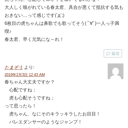
大人しく嗅がれている春太君、具合が悪くて抵抗する気も
おきない…って感じです(´д`;)
6枚目の虎ちゃんは鼻歌でも歌ってそう( ﾟ∀ﾟ)一人っ子満
喫♪
春太君、早く元気にな～れ！
返信
たまぞう
より:
2019年2月3日 12:43 AM
春ちゃん大丈夫ですか？
心配ですね；
虎も心配そうですね；
って思ったら！
虎ちゃん、なにそのキラッキラしたお目目！
バレエダンサーのようなジャンプ！