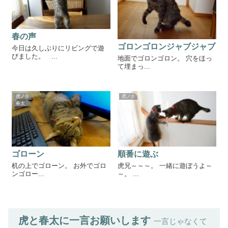
春の声
ゴロンゴロンジャブジャブ
今日は久しぶりにリビングで遊
びました。 ...
地面でゴロンゴロン。 穴をほっ
て埋まっ...
虎ノ介
虎ノ介
春太
ゴローン
順番に遊ぶ
机の上でゴローン。 お外でゴロ
虎兄～～～。 一緒に遊ぼうよ～
ンゴロー...
～。 ...
虎と春太に一言お願いします
一言じゃなくて