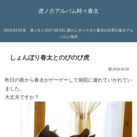
虎ノ介アルバム時々春太
2015.03.01生 虎ノ介と2017.06.03に新たにやってきた春太の日常の姿をアル
バムに保存
しょんぼり春太とのびのび虎
2019.02.02
昨日の夜から春太がゲーゲーして病院に連れていかれてい
ました。
大丈夫ですか？