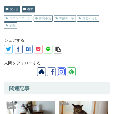
虎ノ介
春太
ゴロンゴローン
体調不良
奇跡の一枚
猫じゃらし
病院
シェアする
人間をフォローする
関連記事
虎ノ介
虎ノ介
春太