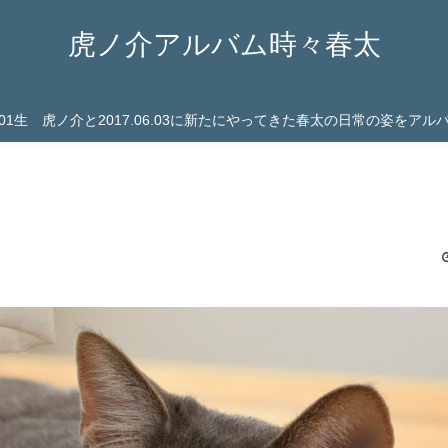
虎ノ介アルバム時々春太
03.01生 虎ノ介と2017.06.03に新たにやってきた春太の日常の姿をア