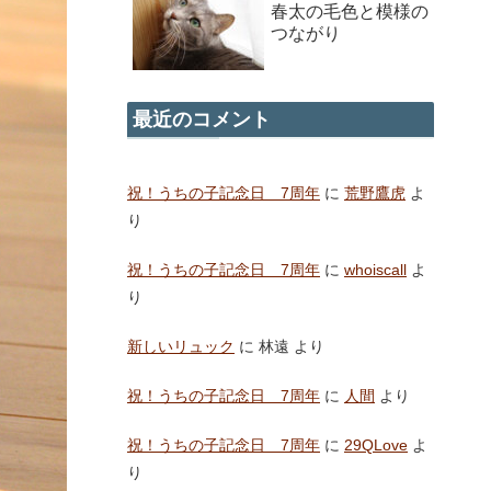
春太の毛色と模様の
つながり
最近のコメント
祝！うちの子記念日 7周年
に
荒野鷹虎
よ
り
祝！うちの子記念日 7周年
に
whoiscall
よ
り
新しいリュック
に
林遠
より
祝！うちの子記念日 7周年
に
人間
より
祝！うちの子記念日 7周年
に
29QLove
よ
り