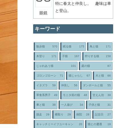
特に春太と仲良し。 趣味は車
と登山。
眼鏡
キーワード
散歩猫
570
眠る猫
175
鳥と猫
171
木登り
171
子猫
167
狩りする猫
158
じゃれあう猫
101
庭の猫
87
ゴロンゴローン
71
猫じゃらし
67
犬と猫
66
イタズラ
59
仲良し
56
ダンボールと猫
55
草食系男子
49
モニタ前の猫
48
甘えん坊
39
車と猫
38
一人遊び
34
子供と猫
31
脱走
29
横取り
29
病院
28
記念日
27
キャッチミーイフユーキャン
20
猫との遭遇
19