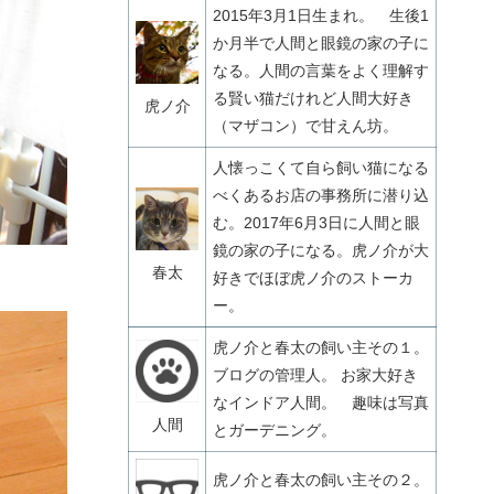
2015年3月1日生まれ。 生後1
か月半で人間と眼鏡の家の子に
なる。人間の言葉をよく理解す
る賢い猫だけれど人間大好き
虎ノ介
（マザコン）で甘えん坊。
人懐っこくて自ら飼い猫になる
べくあるお店の事務所に潜り込
む。2017年6月3日に人間と眼
鏡の家の子になる。虎ノ介が大
春太
好きでほぼ虎ノ介のストーカ
ー。
虎ノ介と春太の飼い主その１。
ブログの管理人。 お家大好き
なインドア人間。 趣味は写真
人間
とガーデニング。
虎ノ介と春太の飼い主その２。