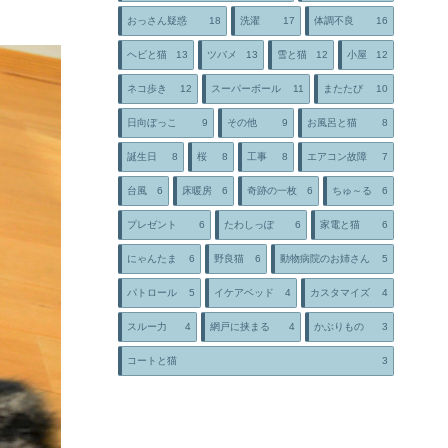
おっさん疑惑
18
洗濯
17
体調不良
16
ヘビと猫
13
ツバメ
13
雪と猫
12
小屋
12
ネコ歩き
12
スーパーボール
11
またたび
10
日向ぼっこ
9
その他
9
お風呂と猫
8
誕生日
8
桜
8
工事
8
エアコン故障
7
台風
6
床暖房
6
奇跡の一枚
6
ちゅ～る
6
プレゼント
6
たわしっぽ
6
家電と猫
6
にゃんたま
6
野良猫
6
動物病院のお姉さん
5
パトロール
5
イケアベッド
4
カスタマイズ
4
スルー力
4
網戸に挟まる
4
かぶりもの
3
コートと猫
3