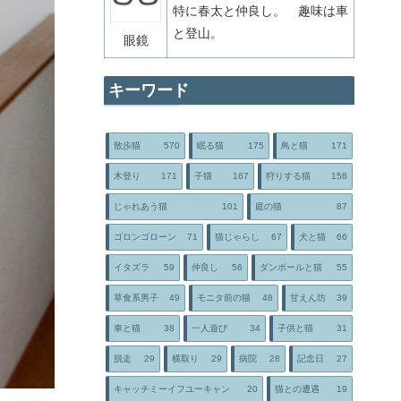
特に春太と仲良し。 趣味は車
と登山。
眼鏡
キーワード
散歩猫
570
眠る猫
175
鳥と猫
171
木登り
171
子猫
167
狩りする猫
158
じゃれあう猫
101
庭の猫
87
ゴロンゴローン
71
猫じゃらし
67
犬と猫
66
イタズラ
59
仲良し
56
ダンボールと猫
55
草食系男子
49
モニタ前の猫
48
甘えん坊
39
車と猫
38
一人遊び
34
子供と猫
31
脱走
29
横取り
29
病院
28
記念日
27
キャッチミーイフユーキャン
20
猫との遭遇
19