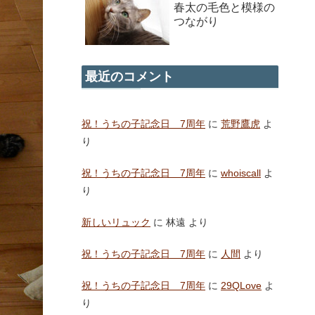
春太の毛色と模様の
つながり
最近のコメント
祝！うちの子記念日 7周年
に
荒野鷹虎
よ
り
祝！うちの子記念日 7周年
に
whoiscall
よ
り
新しいリュック
に
林遠
より
祝！うちの子記念日 7周年
に
人間
より
祝！うちの子記念日 7周年
に
29QLove
よ
り