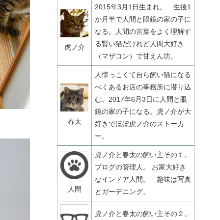
2015年3月1日生まれ。 生後1
か月半で人間と眼鏡の家の子に
なる。人間の言葉をよく理解す
る賢い猫だけれど人間大好き
虎ノ介
（マザコン）で甘えん坊。
人懐っこくて自ら飼い猫になる
べくあるお店の事務所に潜り込
む。2017年6月3日に人間と眼
鏡の家の子になる。虎ノ介が大
春太
好きでほぼ虎ノ介のストーカ
ー。
虎ノ介と春太の飼い主その１。
ブログの管理人。 お家大好き
なインドア人間。 趣味は写真
人間
とガーデニング。
虎ノ介と春太の飼い主その２。