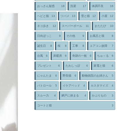
おっさん疑惑
18
洗濯
17
体調不良
16
ヘビと猫
13
ツバメ
13
雪と猫
12
小屋
12
ネコ歩き
12
スーパーボール
11
またたび
10
日向ぼっこ
9
その他
9
お風呂と猫
8
誕生日
8
桜
8
工事
8
エアコン故障
7
台風
6
床暖房
6
奇跡の一枚
6
ちゅ～る
6
プレゼント
6
たわしっぽ
6
家電と猫
6
にゃんたま
6
野良猫
6
動物病院のお姉さん
5
パトロール
5
イケアベッド
4
カスタマイズ
4
スルー力
4
網戸に挟まる
4
かぶりもの
3
コートと猫
3