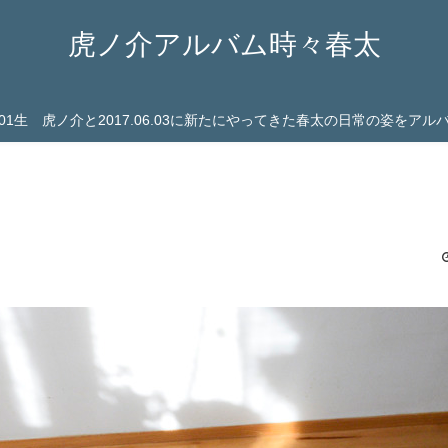
虎ノ介アルバム時々春太
03.01生 虎ノ介と2017.06.03に新たにやってきた春太の日常の姿をア