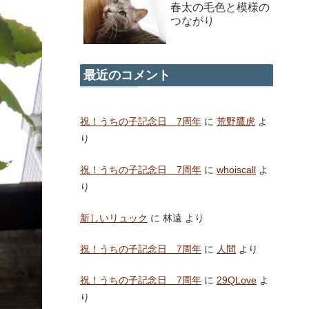
春太の毛色と模様の
つながり
最近のコメント
祝！うちの子記念日 7周年
に
荒野鷹虎
よ
り
祝！うちの子記念日 7周年
に
whoiscall
よ
り
新しいリュック
に
林遠
より
祝！うちの子記念日 7周年
に
人間
より
祝！うちの子記念日 7周年
に
29QLove
よ
り