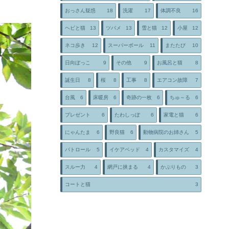
おっさん疑惑
18
洗濯
17
体調不良
16
ヘビと猫
13
ツバメ
13
雪と猫
12
小屋
12
ネコ歩き
12
スーパーボール
11
またたび
10
日向ぼっこ
9
その他
9
お風呂と猫
8
誕生日
8
桜
8
工事
8
エアコン故障
7
台風
6
床暖房
6
奇跡の一枚
6
ちゅ～る
6
プレゼント
6
たわしっぽ
6
家電と猫
6
にゃんたま
6
野良猫
6
動物病院のお姉さん
5
パトロール
5
イケアベッド
4
カスタマイズ
4
スルー力
4
網戸に挟まる
4
かぶりもの
3
コートと猫
3