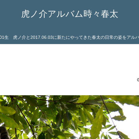
虎ノ介アルバム時々春太
03.01生 虎ノ介と2017.06.03に新たにやってきた春太の日常の姿をア