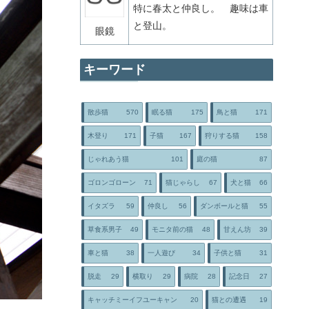
特に春太と仲良し。 趣味は車
と登山。
眼鏡
キーワード
散歩猫
570
眠る猫
175
鳥と猫
171
木登り
171
子猫
167
狩りする猫
158
じゃれあう猫
101
庭の猫
87
ゴロンゴローン
71
猫じゃらし
67
犬と猫
66
イタズラ
59
仲良し
56
ダンボールと猫
55
草食系男子
49
モニタ前の猫
48
甘えん坊
39
車と猫
38
一人遊び
34
子供と猫
31
脱走
29
横取り
29
病院
28
記念日
27
キャッチミーイフユーキャン
20
猫との遭遇
19