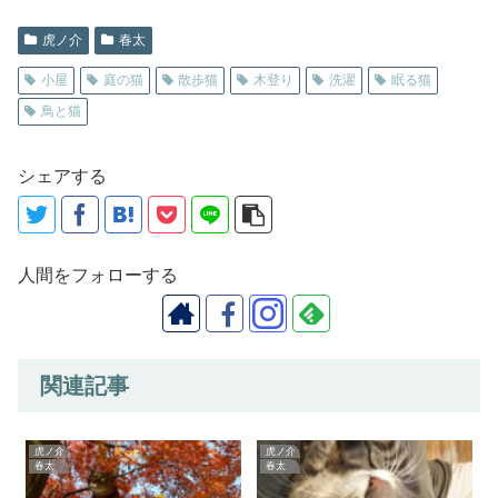
虎ノ介
春太
小屋
庭の猫
散歩猫
木登り
洗濯
眠る猫
鳥と猫
シェアする
人間をフォローする
関連記事
虎ノ介
虎ノ介
春太
春太