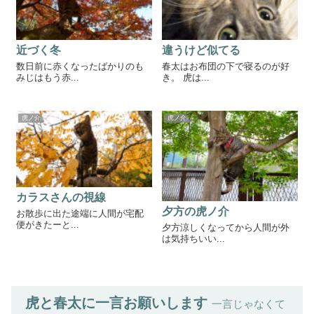
近づく冬
違うけど似てる
数日前に赤くなったばかりのも
春太はお布団の下で寝るのが好
みじはもう赤...
き。 虎は...
虎ノ介
虎ノ介
カラスさんの視線
夕方の虎ノ介
お散歩に出た途端に人間が宅配
便がきたーと...
夕方涼しくなってから人間が外
は気持ちいい...
虎と春太に一言お願いします
一言じゃなくて