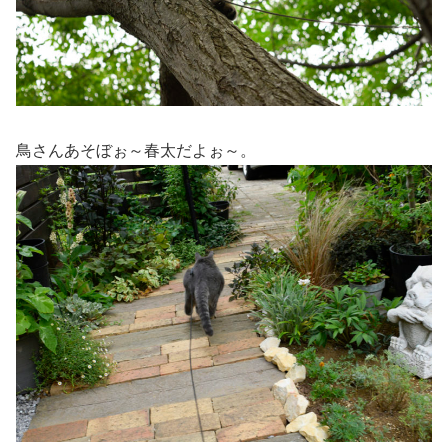
鳥さんあそぼぉ～春太だよぉ～。