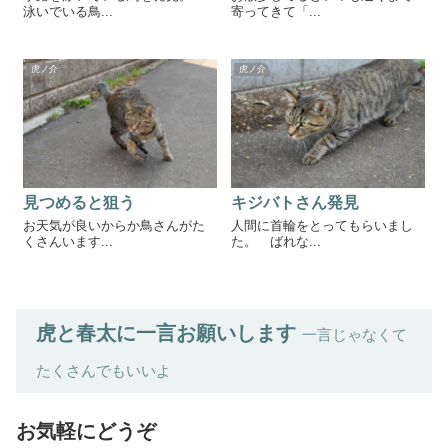
泳いでいる鳥...
寄ってきて「...
虎ノ介
虎ノ介
見つめると狙う
キジバトさん発見
お天気が良いからか鳥さんがた
人間に首輪をとってもらいまし
くさんいます...
た。 ばれな...
虎と春太に一言お願いします
一言じゃなくて
たくさんでもいいよ
お気軽にどうぞ