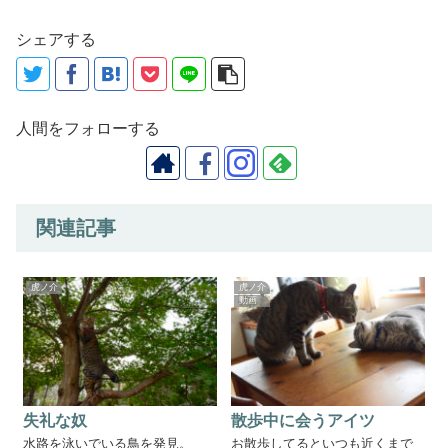
シェアする
人間をフォローする
関連記事
虎ノ介
虎ノ介
動画
失礼な奴
散歩中に会うアイツ
水路を泳いでいる鳥を発見。
お散歩してるといつも近くまで