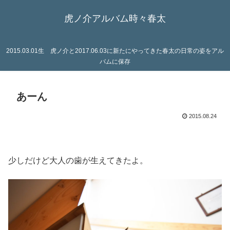
虎ノ介アルバム時々春太
2015.03.01生 虎ノ介と2017.06.03に新たにやってきた春太の日常の姿をアル
バムに保存
あーん
2015.08.24
少しだけど大人の歯が生えてきたよ。