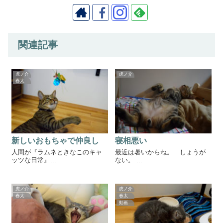
関連記事
虎ノ介
虎ノ介
春太
新しいおもちゃで仲良し
寝相悪い
人間が『ラムネときなこのキャ
最近は暑いからね。 しょうが
ッツな日常』...
ない。 ...
虎ノ介
虎ノ介
春太
春太
動画