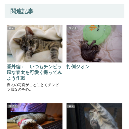
関連記事
春太
虎ノ介
番外編： いつもチンピラ
打倒ジオン
風な春太を可愛く撮ってみ
よう作戦
春太の写真がことごとくチンピ
ラ風なのを心...
虎ノ介
春太