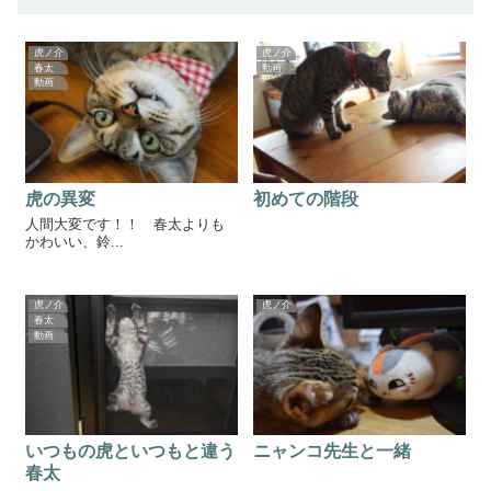
虎ノ介
虎ノ介
春太
動画
動画
虎の異変
初めての階段
人間大変です！！ 春太よりも
かわいい、鈴...
虎ノ介
虎ノ介
春太
動画
いつもの虎といつもと違う
ニャンコ先生と一緒
春太