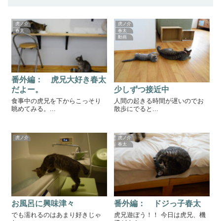
虎ノ介
虎ノ介
春太
春太
動画
番外編： 虎兄大好き春太
少しずつ接近中
だよー。
人間の起きる時間が遅いのでお
食事中の虎兄を下からこっそり
散歩にでると...
眺めてみる。...
虎ノ介
虎ノ介
春太
お風呂に興味津々
番外編： ドジっ子春太
でも濡れるのはあまり好きじゃ
虎兄遊ぼう！！ 今日は虎兄、機