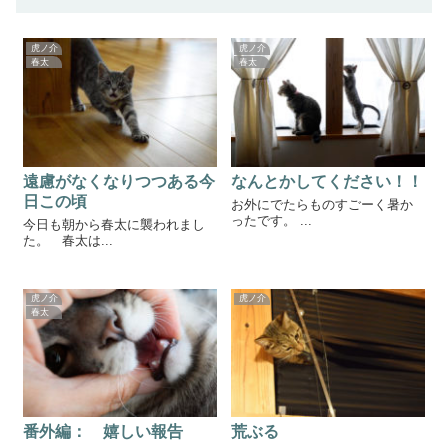
虎ノ介
虎ノ介
春太
春太
遠慮がなくなりつつある今
なんとかしてください！！
日この頃
お外にでたらものすごーく暑か
ったです。 ...
今日も朝から春太に襲われまし
た。 春太は...
虎ノ介
虎ノ介
春太
番外編： 嬉しい報告
荒ぶる