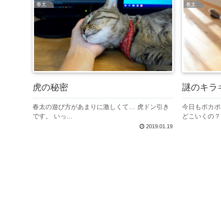
春太
春太
虎の秘密
謎のキラ
春太の遊び方があまりに激しくて… 虎ドン引き
今日もポカポ
です。 いっ...
どこいくの？ .
2019.01.19