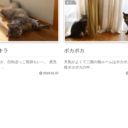
春太
キラ
ポカポカ
カ、日向ぼっこ気持ちい～。 虎兄
天気がよくて二階の猫ルームはポカポ
..
様ポカポカの中...
2019.01.07