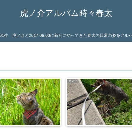
虎ノ介アルバム時々春太
03.01生 虎ノ介と2017.06.03に新たにやってきた春太の日常の姿をア
虎ノ介