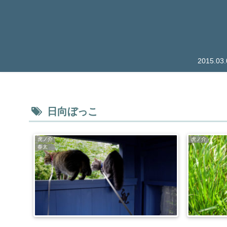
2015.
日向ぼっこ
虎ノ介
虎ノ介
春太