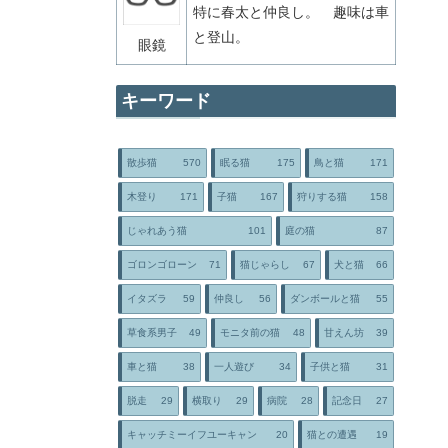
特に春太と仲良し。 趣味は車
と登山。
眼鏡
キーワード
散歩猫
570
眠る猫
175
鳥と猫
171
木登り
171
子猫
167
狩りする猫
158
じゃれあう猫
101
庭の猫
87
ゴロンゴローン
71
猫じゃらし
67
犬と猫
66
イタズラ
59
仲良し
56
ダンボールと猫
55
草食系男子
49
モニタ前の猫
48
甘えん坊
39
車と猫
38
一人遊び
34
子供と猫
31
脱走
29
横取り
29
病院
28
記念日
27
キャッチミーイフユーキャン
20
猫との遭遇
19