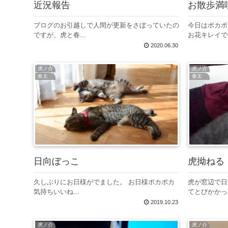
近況報告
お散歩満
ブログのお引越しで人間が更新をさぼっていたの
今日はポカ
ですが、虎と春...
お花キレイです
2020.06.30
虎ノ介
虎ノ介
春太
春太
日向ぼっこ
虎拗ねる
久しぶりにお日様がでました。 お日様ポカポカ
虎が窓辺で日
気持ちいいね...
てとびかかって
2019.10.23
虎ノ介
虎ノ介