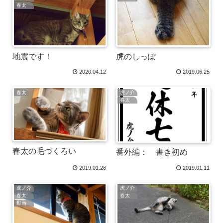
春太
地震です！
虎のしっぽ
2020.04.12
2019.06.25
春太
虎ノ介
春太
春太の毛づくろい
番外編： 書き初め
2019.01.28
2019.01.11
虎ノ介
虎ノ介
春太
春太
動画