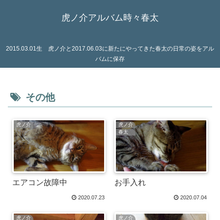
虎ノ介アルバム時々春太
2015.03.01生 虎ノ介と2017.06.03に新たにやってきた春太の日常の姿をアル
バムに保存
その他
虎ノ介
虎ノ介
春太
エアコン故障中
お手入れ
2020.07.23
2020.07.04
虎ノ介
虎ノ介